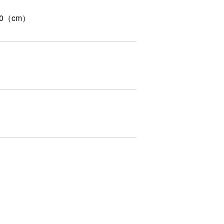
.50（cm）