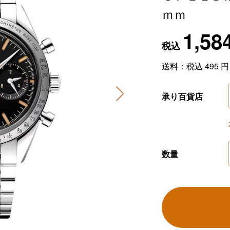
ｍｍ
1,58
税込
送料：税込
495
円
承り百貨店
数量