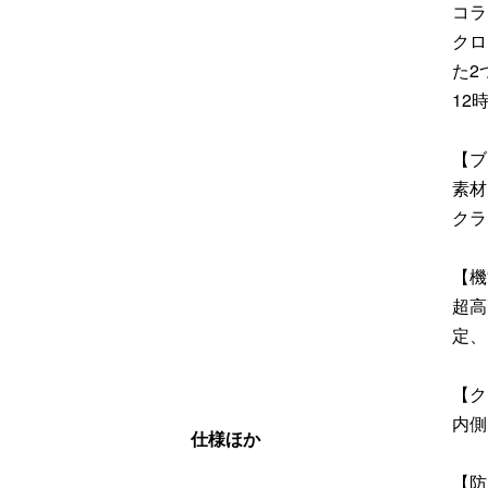
コラ
クロ
た2
12
【ブ
素材
クラ
【機
超高
定、
【ク
内側
仕様ほか
【防