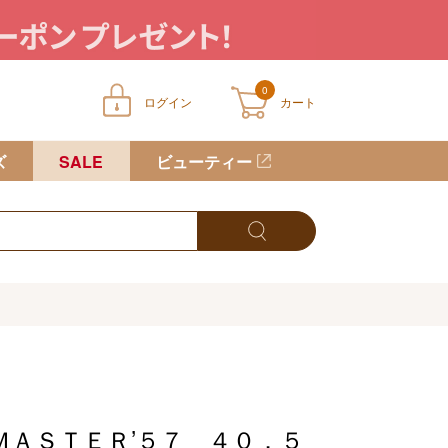
0
ログイン
カート
ートに商品が入っていません
ズ
SALE
ビューティー
ＭＡＳＴＥＲ’５７ ４０．５