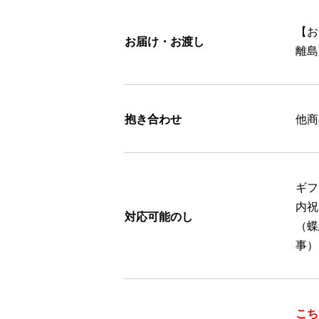
【お
お届け・お渡し
離島
抱き合わせ
他商
ギフ
内祝
対応可能のし
（蝶
事）
こち