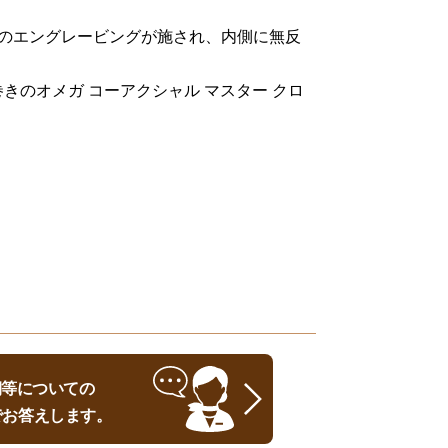
。
7」のエングレービングが施され、内側に無反
のオメガ コーアクシャル マスター クロ
時期等についての
でお答えします。