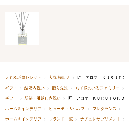
バレンタインチョコレート
フード＆スイーツ
ホワイトデー
大丸・松坂屋のギフト
ビューティー
母の日
ファッション
出産内祝い
大丸松坂屋セレクト
大丸 梅田店
匠 アロマ ＫＵＲＵＴＯ
父の日
ギフト
結婚内祝い
贈り先別
お子様のいるファミリー
ホーム＆インテリア
結婚内祝い
お中元
ギフト
新築・引越し内祝い
匠 アロマ ＫＵＲＵＴＯＫＯＲ
ベビー＆キッズ
お香典返し
ホーム＆インテリア
ビューティ＆ヘルス
フレグランス
匠
敬老の日
ホーム＆インテリア
ブランド一覧
ナチュレサプリメント
快気祝い
お歳暮