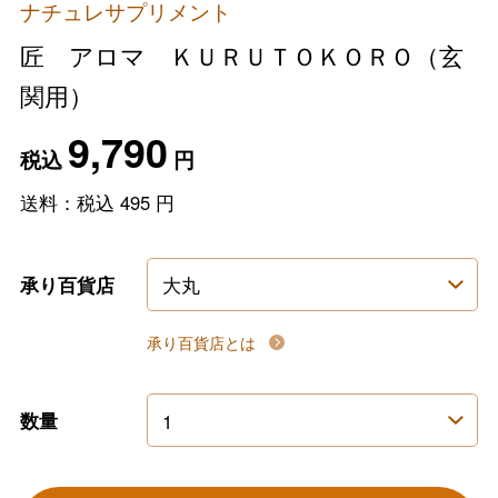
ナチュレサプリメント
匠 アロマ ＫＵＲＵＴＯＫＯＲＯ（玄
関用）
9,790
税込
円
送料：税込
495
円
承り百貨店
承り百貨店とは
数量