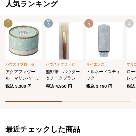
人気ランキング
4
1
2
3
ハウスオブローゼ
ハウスオブローゼ
サイエンス
マリ
アクアファヴー
熊野筆 パウダー
トルネードスティ
ロー
ル マリンハーブ
＆チークブラシ
ック
レシ
スパ ボディパウ
税込
3,300
円
税込
4,950
円
税込
3,190
円
税
ダー
最近チェックした商品