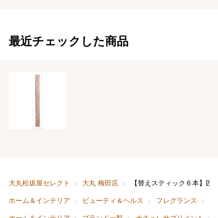
最近チェックした商品
バレンタインチョコレート
フード＆スイーツ
ホワイトデー
大丸・松坂屋のギフト
ビューティー
母の日
ファッション
出産内祝い
父の日
ホーム＆インテリア
結婚内祝い
お中元
大丸松坂屋セレクト
大丸 梅田店
【替えスティック６本】匠
ベビー＆キッズ
お香典返し
ホーム＆インテリア
ビューティ＆ヘルス
フレグランス
【
敬老の日
ホーム＆インテリア
ブランド一覧
ナチュレサプリメント