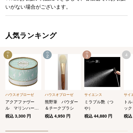
いがない場合がございます。
人気ランキング
4
1
2
3
ハウスオブローゼ
ハウスオブローゼ
サイエンス
サイ
アクアファヴー
熊野筆 パウダー
ミラブル艶（つ
トル
ル マリンハーブ
＆チークブラシ
や）
ック
スパ ボディパウ
税込
3,300
円
税込
4,950
円
税込
44,880
円
税
ダー