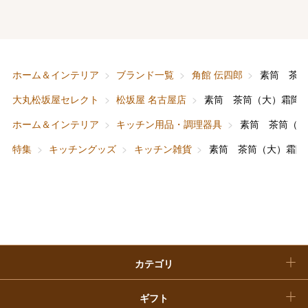
大丸・松坂屋のギフト
ビューティー
母の日
ファッション
出産内祝い
父の日
ホーム＆インテリア
ブランド一覧
角館 伝四郎
素筒 茶
ホーム＆インテリア
結婚内祝い
お中元
大丸松坂屋セレクト
松坂屋 名古屋店
素筒 茶筒（大）霜降
ベビー＆キッズ
お香典返し
ホーム＆インテリア
キッチン用品・調理器具
素筒 茶筒（大
敬老の日
特集
キッチングッズ
キッチン雑貨
素筒 茶筒（大）霜降
快気祝い
お歳暮
入学内祝い
おせち料理
クリスマスケーキ
カテゴリ
福袋
ギフト