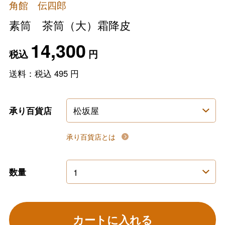
角館 伝四郎
素筒 茶筒（大）霜降皮
14,300
税込
円
送料：税込
495
円
承り百貨店
承り百貨店とは
数量
カートに入れる