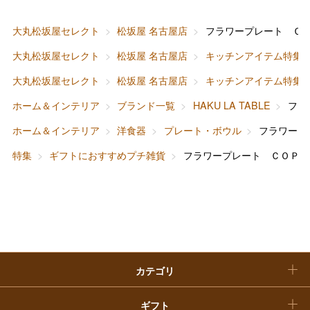
大丸・松坂屋のギフト
ビューティー
母の日
大丸松坂屋セレクト
松坂屋 名古屋店
フラワープレート Ｃ
ファッション
出産内祝い
大丸松坂屋セレクト
松坂屋 名古屋店
キッチンアイテム特集
父の日
大丸松坂屋セレクト
松坂屋 名古屋店
キッチンアイテム特集
ホーム＆インテリア
結婚内祝い
お中元
ホーム＆インテリア
ブランド一覧
HAKU LA TABLE
フラ
ベビー＆キッズ
お香典返し
ホーム＆インテリア
洋食器
プレート・ボウル
フラワープ
敬老の日
特集
ギフトにおすすめプチ雑貨
フラワープレート ＣＯＰＰ
快気祝い
お歳暮
入学内祝い
おせち料理
クリスマスケーキ
カテゴリ
福袋
ギフト