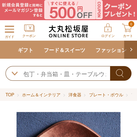
0
クーポン
ログイン
カート
ガイド
ギフト
フード＆スイーツ
ファッション
TOP
ホーム＆インテリア
洋食器
プレート・ボウル
フ