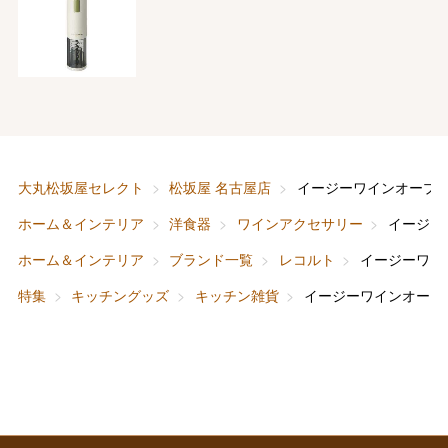
バレンタインチョコレート
フード＆スイーツ
ホワイトデー
大丸・松坂屋のギフト
ビューティー
母の日
ファッション
出産内祝い
父の日
大丸松坂屋セレクト
松坂屋 名古屋店
イージーワインオープ
ホーム＆インテリア
結婚内祝い
お中元
ホーム＆インテリア
洋食器
ワインアクセサリー
イージー
ベビー＆キッズ
お香典返し
ホーム＆インテリア
ブランド一覧
レコルト
イージーワイ
敬老の日
特集
キッチングッズ
キッチン雑貨
イージーワインオープ
快気祝い
お歳暮
入学内祝い
おせち料理
クリスマスケーキ