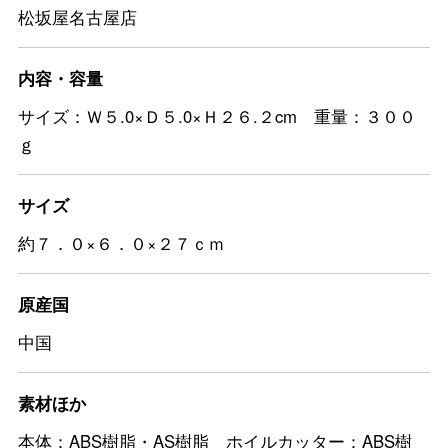
松坂屋名古屋店
内容・容量
サイズ：Ｗ５.0×Ｄ５.0×Ｈ２６.２cm 重量：３００
ｇ
サイズ
約７．０×６．０×２７ｃｍ
原産国
中国
素材ほか
本体：ABS樹脂・AS樹脂 ホイルカッター：ABS樹