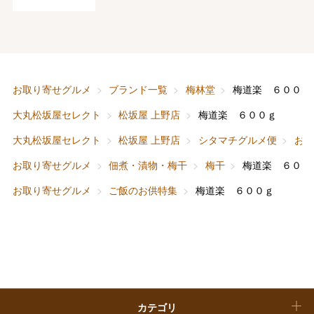
フード＆スイーツ
ホワイトデー
大丸・松坂屋のギフト
ビューティー
母の日
ファッション
出産内祝い
お取り寄せグルメ
ブランド一覧
梅林堂
梅道楽 ６００ｇ
父の日
大丸松坂屋セレクト
松坂屋 上野店
梅道楽 ６００ｇ
ホーム＆インテリア
結婚内祝い
お中元
大丸松坂屋セレクト
松坂屋 上野店
シタマチグルメ便
お
ベビー＆キッズ
お香典返し
お取り寄せグルメ
佃煮・漬物・梅干
梅干
梅道楽 ６００
敬老の日
お取り寄せグルメ
ご飯のお供特集
梅道楽 ６００ｇ
快気祝い
お歳暮
入学内祝い
おせち料理
クリスマスケーキ
カテゴリ
福袋