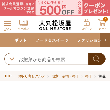
0
クーポン
ログイン
カート
ガイド
ギフト
フード＆スイーツ
ファッション
TOP
お取り寄せグルメ
佃煮・漬物・梅干
梅干
梅道楽