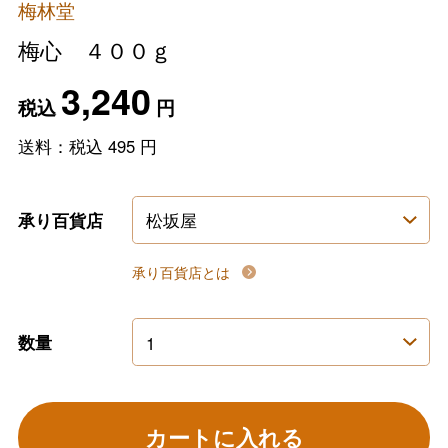
梅林堂
梅心 ４００ｇ
3,240
税込
円
送料：税込
495
円
承り百貨店
承り百貨店とは
数量
カートに入れる