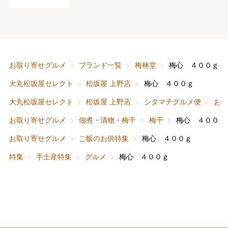
バレンタインチョコレート
フード＆スイーツ
ホワイトデー
大丸・松坂屋のギフト
ビューティー
母の日
お取り寄せグルメ
ブランド一覧
梅林堂
梅心 ４００ｇ
ファッション
出産内祝い
大丸松坂屋セレクト
松坂屋 上野店
梅心 ４００ｇ
父の日
大丸松坂屋セレクト
松坂屋 上野店
シタマチグルメ便
お
ホーム＆インテリア
結婚内祝い
お中元
お取り寄せグルメ
佃煮・漬物・梅干
梅干
梅心 ４００ｇ
ベビー＆キッズ
お香典返し
お取り寄せグルメ
ご飯のお供特集
梅心 ４００ｇ
敬老の日
特集
手土産特集
グルメ
梅心 ４００ｇ
快気祝い
お歳暮
入学内祝い
おせち料理
クリスマスケーキ