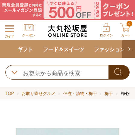
0
クーポン
ログイン
カート
ガイド
ギフト
フード＆スイーツ
ファッション
TOP
お取り寄せグルメ
佃煮・漬物・梅干
梅干
梅心 