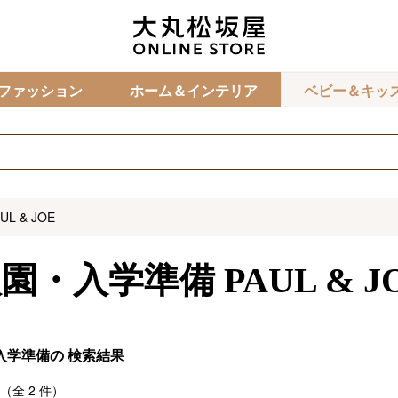
カ
ファッション
ホーム＆インテリア
ベビー＆キッ
UL & JOE
入園・入学準備
PAUL & J
入学準備の
検索結果
（全
2
件）