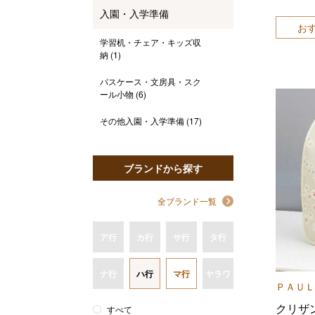
入園・入学準備
お
学習机・チェア・キッズ収
納
(1)
パスケース・文房具・スク
ール小物
(6)
その他入園・入学準備
(17)
ブランドから探す
全ブランド一覧
ア行
カ行
サ行
タ行
ナ行
ハ行
マ行
ヤラワ
ＰＡＵＬ
クリザ
すべて