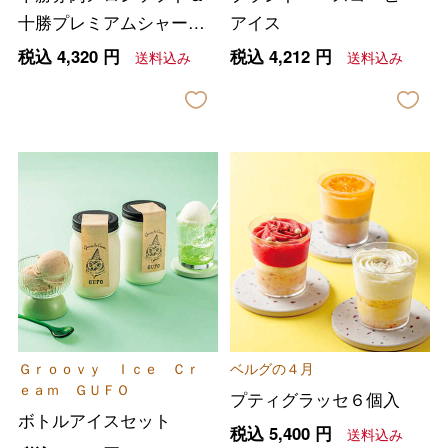
十勝プレミアムシャーベ
アイス
ット
税込
4,320
円
税込
4,212
円
送料込み
送料込み
Ｇｒｏｏｖｙ Ｉｃｅ Ｃｒ
ベルグの４月
ｅａｍ ＧＵＦＯ
プティグラッセ６個入
ボトルアイスセット
税込
5,400
円
送料込み