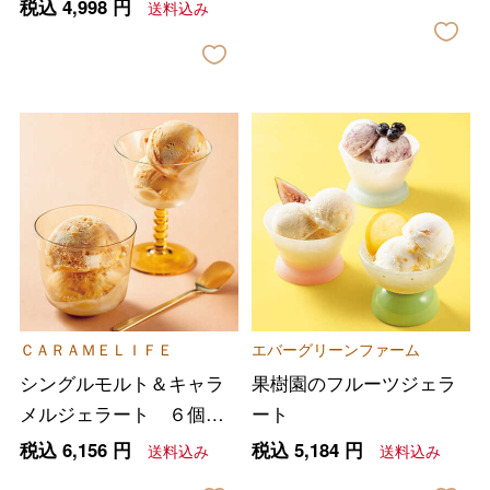
税込
4,998
円
送料込み
ＣＡＲＡＭＥＬＩＦＥ
エバーグリーンファーム
シングルモルト＆キャラ
果樹園のフルーツジェラ
メルジェラート ６個セ
ート
ット
税込
6,156
円
税込
5,184
円
送料込み
送料込み