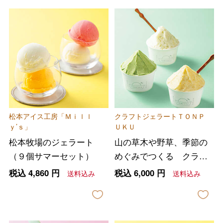
松本アイス工房「Ｍｉｌｌ
クラフトジェラートＴＯＮＰ
ｙ’ｓ」
ＵＫＵ
松本牧場のジェラート
山の草木や野草、季節の
（９個サマーセット）
めぐみでつくる クラフ
トジェラート６個セット
税込
4,860
円
税込
6,000
円
送料込み
送料込み