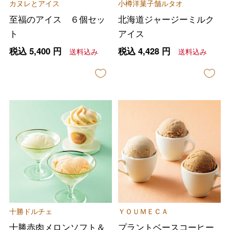
カヌレとアイス
小樽洋菓子舗ルタオ
至福のアイス ６個セッ
北海道ジャージーミルク
ト
アイス
税込
5,400
円
税込
4,428
円
送料込み
送料込み
十勝ドルチェ
ＹＯＵＭＥＣＡ
十勝赤肉メロンソフト＆
プラントベースコーヒー