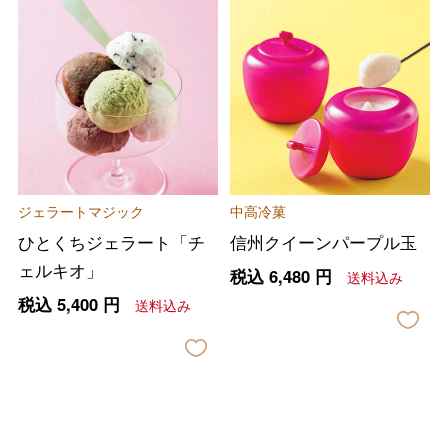
バレンタインチョコレート
フード＆スイーツ
ホワイトデー
大丸・松坂屋のギフト
ビューティー
母の日
ジェラートマジック
中高冷菓
ファッション
出産内祝い
父の日
ひとくちジェラート「チ
信州クイーンパープル玉
ホーム＆インテリア
結婚内祝い
ェルキオ」
税込
6,480
円
送料込み
お中元
税込
5,400
円
送料込み
ベビー＆キッズ
お香典返し
敬老の日
快気祝い
お歳暮
入学内祝い
おせち料理