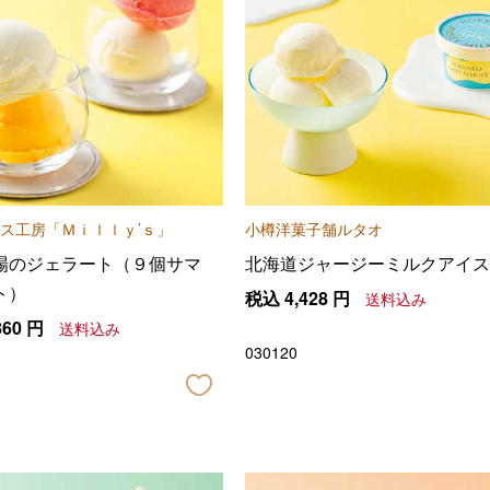
ス工房「Ｍｉｌｌｙ’ｓ」
小樽洋菓子舗ルタオ
場のジェラート（９個サマ
北海道ジャージーミルクアイス
ト）
税込
4,428
円
送料込み
860
円
送料込み
030120