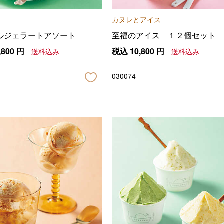
カヌレとアイス
ルジェラートアソート
至福のアイス １２個セット
,800
円
税込
10,800
円
送料込み
送料込み
030074