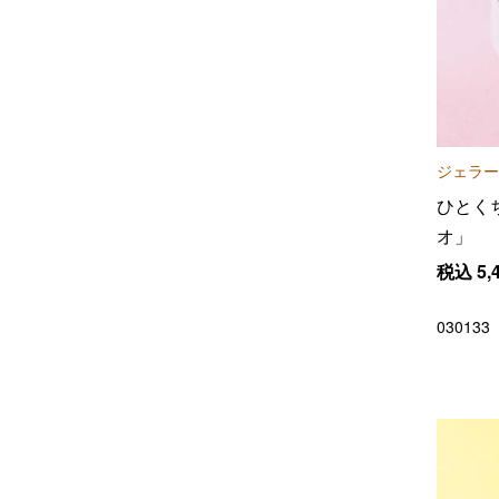
ジェラー
ひとく
オ」
税込
5,
030133