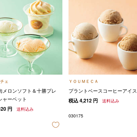
チェ
ＹＯＵＭＥＣＡ
肉メロンソフト＆十勝プレ
プラントベースコーヒーアイス
シャーベット
税込
4,212
円
送料込み
320
円
送料込み
030175