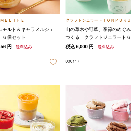
ＭＥＬＩＦＥ
クラフトジェラートＴＯＮＰＵＫＵ
ルモルト＆キャラメルジェ
山の草木や野草、季節のめぐみ
 ６個セット
つくる クラフトジェラート６
セット
156
円
税込
6,000
円
送料込み
送料込み
030117