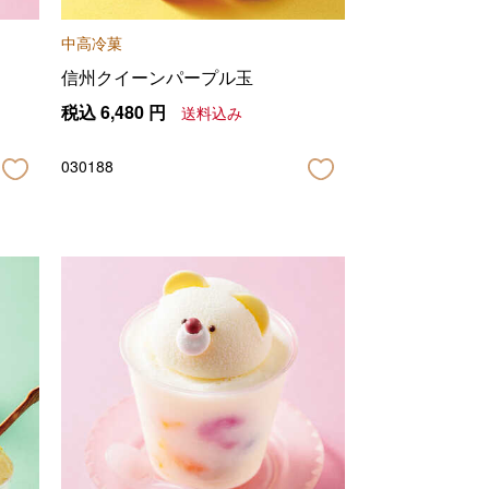
中高冷菓
信州クイーンパープル玉
税込
6,480
円
送料込み
030188