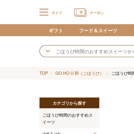
ガイド
クーポン
ギフト
フード＆スイーツ
TOP
GO HO U BI（ごほうび）
ごほうび時
カテゴリから探す
ごほうび時間のおすすめス
イーツ
洋菓子
(18)