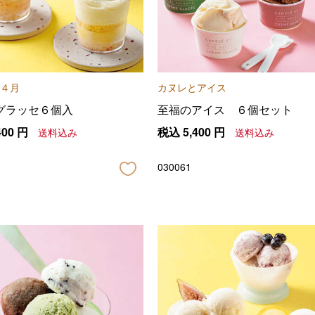
４月
カヌレとアイス
グラッセ６個入
至福のアイス ６個セット
400
円
税込
5,400
円
送料込み
送料込み
030061