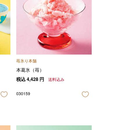
苺氷り本舗
本葛氷（苺）
税込
4,428
円
送料込み
030159