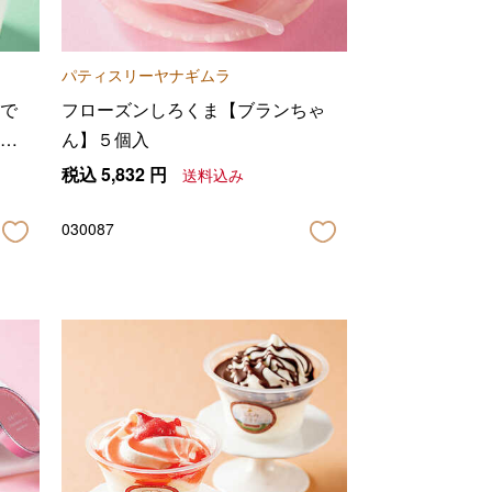
パティスリーヤナギムラ
で
フローズンしろくま【ブランちゃ
個
ん】５個入
税込
5,832
円
送料込み
030087