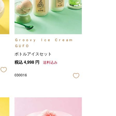
Ｇｒｏｏｖｙ Ｉｃｅ Ｃｒｅａｍ
ＧＵＦＯ
ボトルアイスセット
税込
4,998
円
送料込み
030016