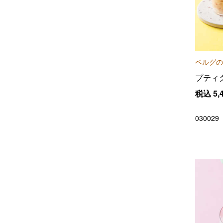
ベルグの
プティ
税込
5,
030029