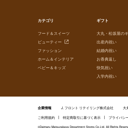
カテゴリ
ギフト
フード＆スイーツ
大丸・松坂屋の
ビューティー
出産内祝い
ファッション
結婚内祝い
ホーム＆インテリア
お香典返し
ベビー＆キッズ
快気祝い
入学内祝い
企業情報
J. フロント リテイリング株式会社
大
ご利用規約
特定商取引に基づく表示
プライバシ
©Daimaru Matsuzakaya Department Stores Co.Ltd. All Rights Reser