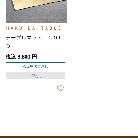
バレンタインチョコレート
フード＆スイーツ
ホワイトデー
ＨＡＫＵ ＬＡ ＴＡＢＬＥ
大丸・松坂屋のギフト
ビューティー
テーブルマット ＧＯＬ
母の日
Ｄ
ファッション
出産内祝い
父の日
税込
8,800
円
ホーム＆インテリア
結婚内祝い
松坂屋名古屋店
お中元
在庫なし
ベビー＆キッズ
お香典返し
敬老の日
快気祝い
お歳暮
入学内祝い
おせち料理
クリスマスケーキ