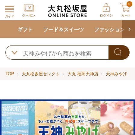
0
クーポン
ログイン
カート
ガイド
ギフト
フード＆スイーツ
ファッション
TOP
大丸松坂屋セレクト
大丸 福岡天神店
天神みやげ