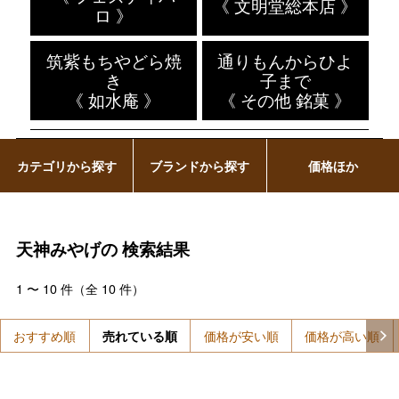
《 文明堂総本店 》
ロ 》
筑紫もちやどら焼
通りもんからひよ
き
子まで
《 如水庵 》
《 その他 銘菓 》
カテゴリから探す
ブランドから探す
価格ほか
天神みやげの
検索結果
1
〜
10
件（全
10
件）
おすすめ順
売れている順
価格が安い順
価格が高い順