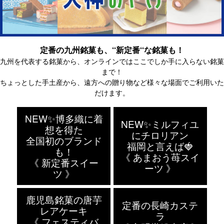
定番の九州銘菓も、‘‘新定番‘‘な銘菓も！
九州を代表する銘菓から、オンラインではここでしか手に入らない銘菓
まで！
ちょっとした手土産から、遠方への贈り物など様々な場面でご利用いた
だけます。
NEW✨博多織に着
NEW✨ミルフィユ
想を得た
にチロリアン
全国初のブランド
福岡と言えば🍓
も！
《 あまおう苺スイ
《 新定番スイー
ーツ 》
ツ 》
鹿児島銘菓の唐芋
定番の長崎カステ
レアケーキ
ラ
《 フェスティバ