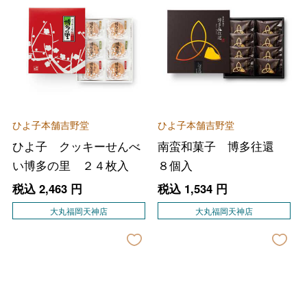
バレンタインチョコレート
フード＆スイーツ
ホワイトデー
大丸・松坂屋のギフト
ビューティー
ひよ子本舗吉野堂
ひよ子本舗吉野堂
母の日
ひよ子 クッキーせんべ
南蛮和菓子 博多往還
ファッション
出産内祝い
父の日
い博多の里 ２４枚入
８個入
ホーム＆インテリア
結婚内祝い
税込
2,463
円
税込
1,534
円
お中元
大丸福岡天神店
大丸福岡天神店
ベビー＆キッズ
お香典返し
敬老の日
快気祝い
お歳暮
入学内祝い
おせち料理