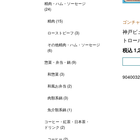
精肉・ハム・ソーセージ
(24)
精肉
(15)
ゴンチャ
神戸ビ
ローストビーフ
(3)
トロー
その他精肉・ハム・ソーセージ
税込
1,
(6)
惣菜・弁当・鍋
(9)
和惣菜
(3)
9040032
和風お弁当
(2)
肉類系鍋
(3)
魚介類系鍋
(1)
コーヒー・紅茶・日本茶・
ドリンク
(2)
コーヒー
(2)