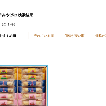
手みやげの
検索結果
（全
1
件）
おすすめ順
売れている順
価格が安い順
価格が