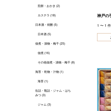
煎餅・おかき
(2)
神戸の
カステラ
(18)
日本酒・焼酎
(5)
1
〜
1
件
日本酒
(5)
佃煮・漬物・梅干
(25)
佃煮
(16)
その他佃煮・漬物・梅干
(8)
海苔・乾物・汁物
(1)
海苔
(1)
缶詰・瓶詰・ジャム・はち
みつ
(3)
ジャム
(3)