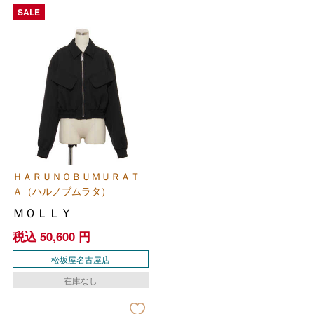
SALE
バレンタインチョコレート
フード＆スイーツ
ホワイトデー
ＨＡＲＵＮＯＢＵＭＵＲＡＴ
大丸・松坂屋のギフト
ビューティー
Ａ（ハルノブムラタ）
母の日
ＭＯＬＬＹ
ファッション
出産内祝い
父の日
税込
50,600
円
ホーム＆インテリア
結婚内祝い
松坂屋名古屋店
お中元
在庫なし
ベビー＆キッズ
お香典返し
敬老の日