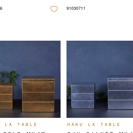
6
91030711
 ＬＡ ＴＡＢＬＥ
ＨＡＫＵ ＬＡ ＴＡＢＬＥ