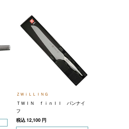
ＺＷｉＬＬＩＮＧ
ＴＷＩＮ ｆｉｎＩＩ パンナイ
フ
税込
12,100
円