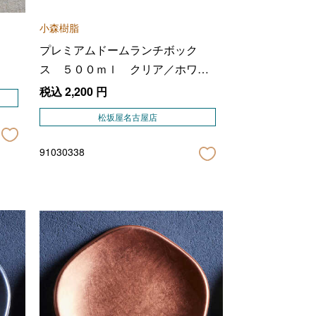
小森樹脂
プレミアムドームランチボック
ス ５００ｍｌ クリア／ホワイ
ト
税込
2,200
円
松坂屋名古屋店
91030338