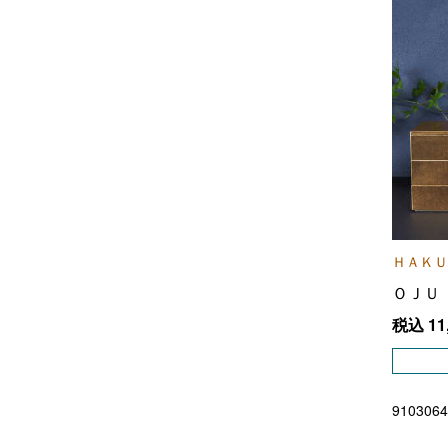
ＨＡＫＵ
ＯＪＵ
税込
11
9103064