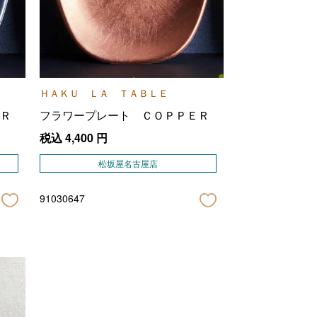
ＨＡＫＵ ＬＡ ＴＡＢＬＥ
Ｒ
フラワープレート ＣＯＰＰＥＲ
税込
4,400
円
松坂屋名古屋店
91030647