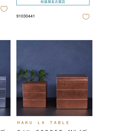
松坂屋名古屋店
91030441
ＨＡＫＵ ＬＡ ＴＡＢＬＥ