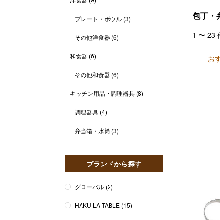
包丁・
プレート・ボウル
(3)
1
〜
23
その他洋食器
(6)
和食器
(6)
お
その他和食器
(6)
キッチン用品・調理器具
(8)
調理器具
(4)
弁当箱・水筒
(3)
ブランドから探す
グローバル
(2)
HAKU LA TABLE
(15)