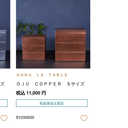
ＨＡＫＵ ＬＡ ＴＡＢＬＥ
ズ
ＯＪＵ ＣＯＰＰＥＲ Ｓサイズ
税込
11,000
円
松坂屋名古屋店
91030650