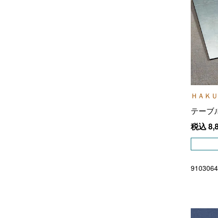
ＨＡＫＵ
テーブ
税込
8,
9103064