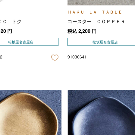
ＨＡＫＵ ＬＡ ＴＡＢＬＥ
ＣＯ トク
コースター ＣＯＰＰＥＲ
320
円
税込
2,200
円
松坂屋名古屋店
松坂屋名古屋店
2
91030641