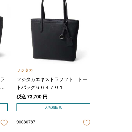
フジタカ
ラ
フジタカエキストラソフト トー
０
トバッグ６６４７０１
税込
73,700
円
大丸梅田店
90680787