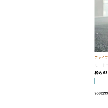
ファイブ
ミニト
税込
63
9068233