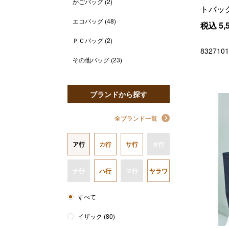
かごバッグ
(2)
トバッ
エコバッグ
(48)
税込
5,
ＰＣバッグ
(2)
8327101
その他バッグ
(23)
ブランドから探す
全ブランド一覧
ア行
カ行
サ行
タ行
ナ行
ハ行
マ行
ヤラワ
すべて
イザック
(80)