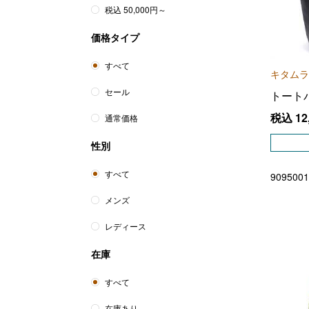
税込 50,000円～
価格タイプ
すべて
キタムラ
セール
トート
税込
12
通常価格
性別
すべて
9095001
メンズ
レディース
在庫
すべて
在庫あり