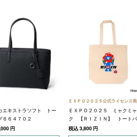
ＥＸＰＯ２０２５公式ライセンス商
カエキストラソフト トー
ＥＸＰＯ２０２５ ミャクミャ
グ６６４７０２
ク 【ＲＩＺＩＮ】 トートバ
グ ＮＡＴＵＲＡＬ
,000
円
税込
3,800
円