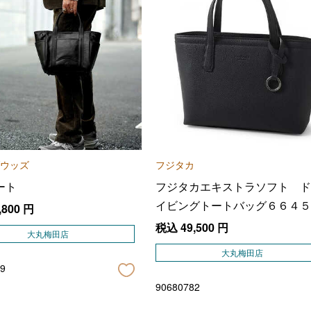
ウッズ
フジタカ
ート
フジタカエキストラソフト ド
イビングトートバッグ６６４５
,800
円
１
税込
49,500
円
大丸梅田店
大丸梅田店
9
90680782