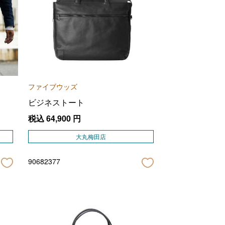
ファイブウッズ
ビジネストート
税込
64,900
円
大丸梅田店
90682377