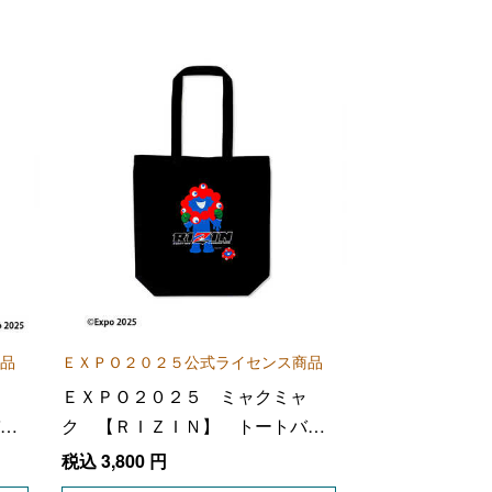
品
ＥＸＰＯ２０２５公式ライセンス商品
ＥＸＰＯ２０２５ ミャクミャ
ッ
ク 【ＲＩＺＩＮ】 トートバッ
グ ＢＬＡＣＫ
税込
3,800
円