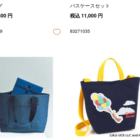
グ
パスケースセット
500
円
税込
11,000
円
9
83271035