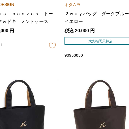
DESIGN
キタムラ
ｓｓ ｃａｎｖａｓ トー
２ｗａｙバッグ ダークブルー
グ＆ドキュメントケース
イエロー
,000
円
税込
20,000
円
大丸福岡天神店
1
90950050