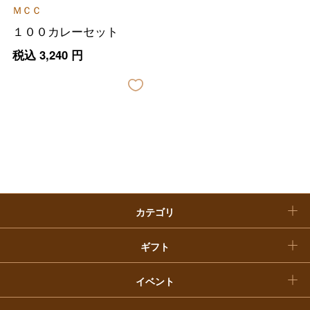
父の日
ＭＣＣ
ホーム＆インテリア
結婚内祝い
１００カレーセット
お中元
税込
3,240
円
ベビー＆キッズ
お香典返し
敬老の日
快気祝い
お歳暮
入学内祝い
おせち料理
クリスマスケーキ
カテゴリ
福袋
ギフト
イベント