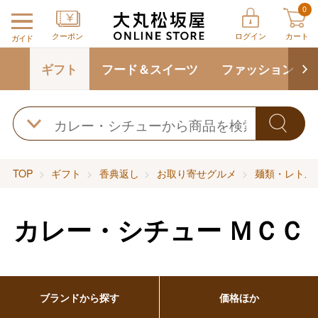
0
クーポン
ログイン
カート
ガイド
ギフト
フード＆スイーツ
ファッション
TOP
ギフト
香典返し
お取り寄せグルメ
麺類・レトル
カレー・シチュー
ＭＣＣ
ブランドから探す
価格ほか