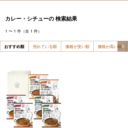
カレー・シチューの
検索結果
1
〜
1
件（全
1
件）
おすすめ順
売れている順
価格が安い順
価格が高い順
バレンタインチョコレート
フード＆スイーツ
ホワイトデー
大丸・松坂屋のギフト
ビューティー
母の日
ファッション
出産内祝い