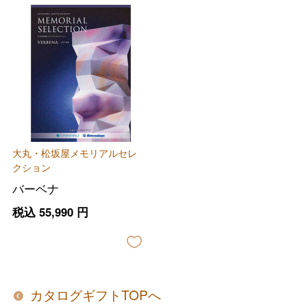
バレンタインチョコレート
フード＆スイーツ
ホワイトデー
大丸・松坂屋メモリアルセレ
大丸・松坂屋のギフト
ビューティー
クション
母の日
バーベナ
ファッション
出産内祝い
父の日
税込
55,990
円
ホーム＆インテリア
結婚内祝い
お中元
ベビー＆キッズ
お香典返し
敬老の日
カタログギフトTOPへ
快気祝い
お歳暮