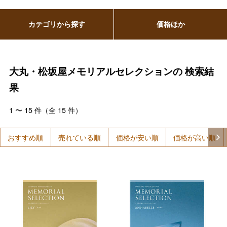
カテゴリから探す
価格ほか
大丸・松坂屋メモリアルセレクションの
検索結
果
1
〜
15
件（全
15
件）
おすすめ順
売れている順
価格が安い順
価格が高い順