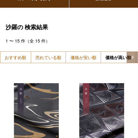
沙羅の
検索結果
1
〜
15
件（全
15
件）
おすすめ順
売れている順
価格が安い順
価格が高い順