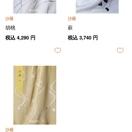
沙羅
沙羅
胡桃
萩
税込
4,290
円
税込
3,740
円
バレンタインチョコレート
フード＆スイーツ
ホワイトデー
大丸・松坂屋のギフト
ビューティー
沙羅
母の日