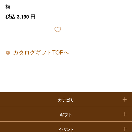
梅
ファッション
出産内祝い
父の日
税込
3,190
円
ホーム＆インテリア
結婚内祝い
お中元
ベビー＆キッズ
お香典返し
敬老の日
カタログギフトTOPへ
快気祝い
お歳暮
入学内祝い
おせち料理
クリスマスケーキ
カテゴリ
福袋
ギフト
イベント