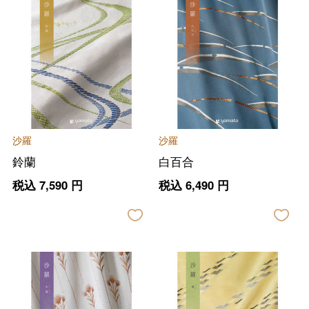
沙羅
沙羅
鈴蘭
白百合
税込
7,590
円
税込
6,490
円