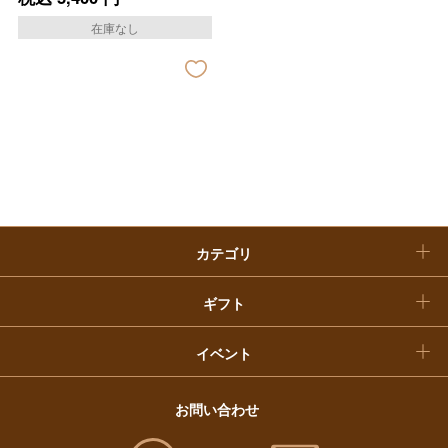
お中元
在庫なし
ベビー＆キッズ
お香典返し
敬老の日
快気祝い
お歳暮
入学内祝い
おせち料理
クリスマスケーキ
カテゴリ
福袋
ギフト
イベント
お問い合わせ