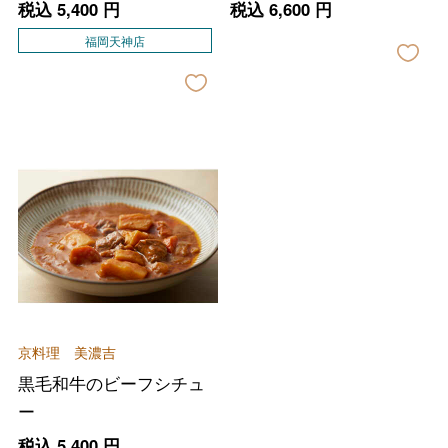
税込
5,400
円
税込
6,600
円
福岡天神店
バレンタインチョコレート
フード＆スイーツ
ホワイトデー
大丸・松坂屋のギフト
ビューティー
京料理 美濃吉
母の日
黒毛和牛のビーフシチュ
ファッション
出産内祝い
父の日
ー
ホーム＆インテリア
結婚内祝い
税込
5,400
円