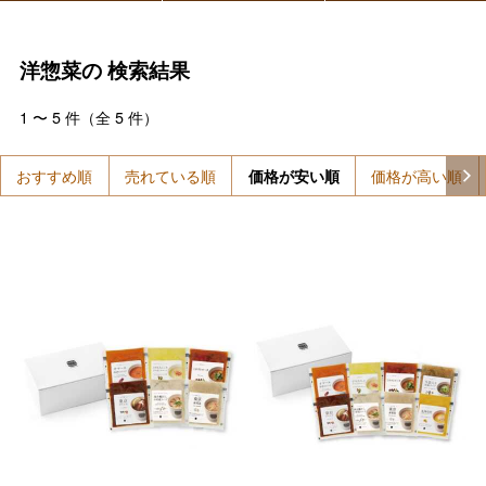
洋惣菜の
検索結果
1
〜
5
件（全
5
件）
おすすめ順
売れている順
価格が安い順
価格が高い順