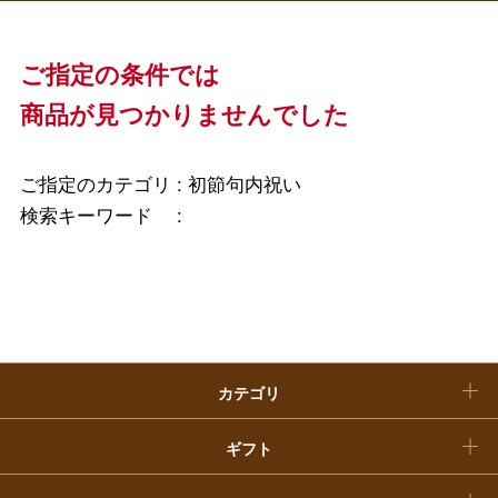
母の日
ファッション
出産内祝い
父の日
ご指定の条件では
ホーム＆インテリア
結婚内祝い
商品が見つかりませんでした
お中元
ベビー＆キッズ
お香典返し
敬老の日
ご指定のカテゴリ :
初節句内祝い
快気祝い
検索キーワード :
お歳暮
入学内祝い
おせち料理
クリスマスケーキ
カテゴリ
福袋
ギフト