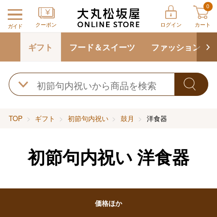
0
クーポン
ログイン
カート
ガイド
ギフト
フード＆スイーツ
ファッション
TOP
ギフト
初節句内祝い
鼓月
洋食器
初節句内祝い
洋食器
バレンタインチョコレート
フード＆スイーツ
ホワイトデー
価格ほか
大丸・松坂屋のギフト
ビューティー