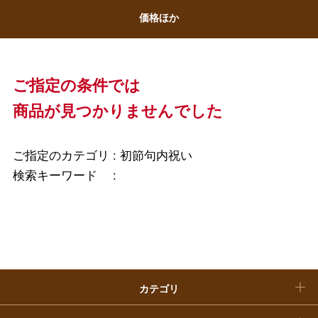
ホワイトデー
価格ほか
大丸・松坂屋のギフト
ビューティー
母の日
ファッション
出産内祝い
父の日
ご指定の条件では
ホーム＆インテリア
結婚内祝い
商品が見つかりませんでした
お中元
ベビー＆キッズ
お香典返し
敬老の日
ご指定のカテゴリ :
初節句内祝い
快気祝い
検索キーワード :
お歳暮
入学内祝い
おせち料理
クリスマスケーキ
カテゴリ
福袋