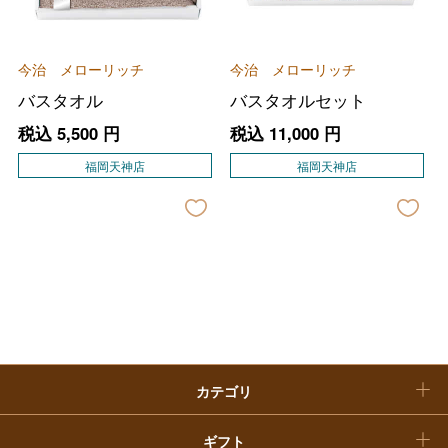
大丸・松坂屋のギフト
ビューティー
母の日
今治 メローリッチ
今治 メローリッチ
ファッション
出産内祝い
父の日
バスタオル
バスタオルセット
ホーム＆インテリア
結婚内祝い
税込
5,500
円
税込
11,000
円
お中元
福岡天神店
福岡天神店
ベビー＆キッズ
お香典返し
敬老の日
快気祝い
お歳暮
入学内祝い
おせち料理
クリスマスケーキ
カテゴリ
福袋
ギフト