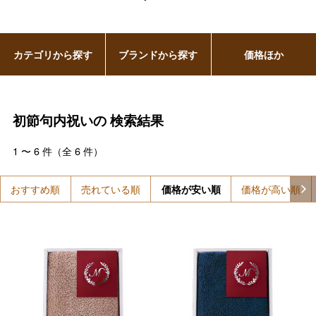
カテゴリから探す
ブランドから探す
価格ほか
初節句内祝いの
検索結果
1
〜
6
件（全
6
件）
おすすめ順
売れている順
価格が安い順
価格が高い順