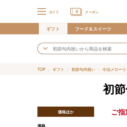
ガイド
クーポン
ギフト
フード＆スイーツ
TOP
ギフト
初節句内祝い
今治メローリ
初節
ご指
価格ほか
価格