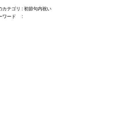
カテゴリ :
初節句内祝い
ーワード :