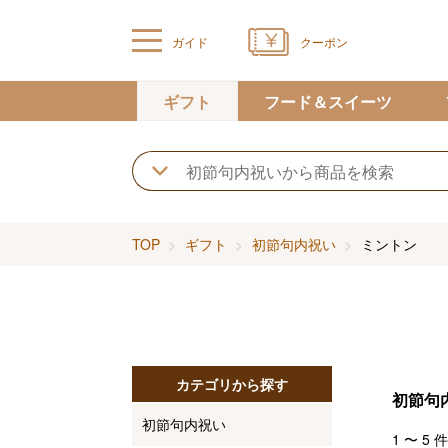
ガイド
クーポン
ギフト
フード＆スイーツ
TOP
ギフト
初節句内祝い
ミントン
カテゴリから探す
初節句
初節句内祝い
1
〜
5
件