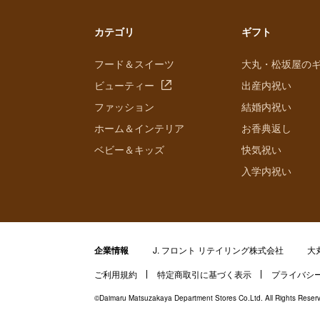
カテゴリ
ギフト
フード＆スイーツ
大丸・松坂屋の
ビューティー
出産内祝い
ファッション
結婚内祝い
ホーム＆インテリア
お香典返し
ベビー＆キッズ
快気祝い
入学内祝い
企業情報
J. フロント リテイリング株式会社
大
ご利用規約
特定商取引に基づく表示
プライバシ
©Daimaru Matsuzakaya Department Stores Co.Ltd. All Rights Reser