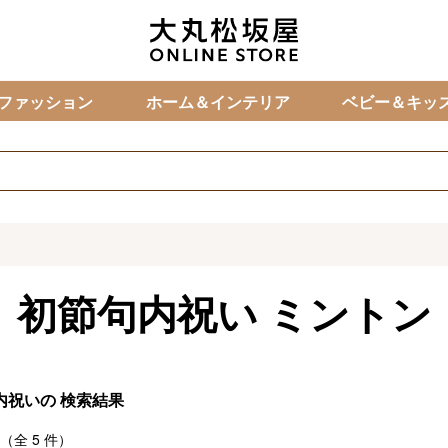
カ
ファッション
ホーム＆インテリア
ベビー＆キッ
初節句内祝い
ミントン
内祝いの
検索結果
（全
5
件）