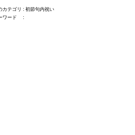
カテゴリ :
初節句内祝い
ーワード :