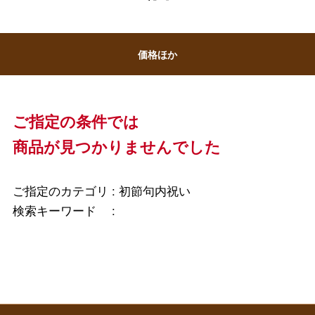
バレンタインチョコレート
フード＆スイーツ
ホワイトデー
価格ほか
大丸・松坂屋のギフト
ビューティー
母の日
ファッション
出産内祝い
父の日
ご指定の条件では
ホーム＆インテリア
結婚内祝い
商品が見つかりませんでした
お中元
ベビー＆キッズ
お香典返し
敬老の日
ご指定のカテゴリ :
初節句内祝い
快気祝い
検索キーワード :
お歳暮
入学内祝い
おせち料理
クリスマスケーキ