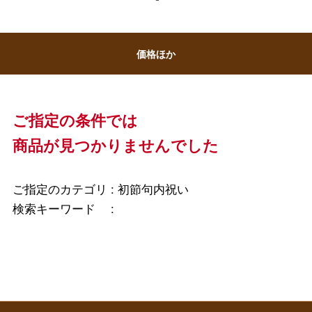
バレンタインチョコレート
フード＆スイーツ
ホワイトデー
価格ほか
大丸・松坂屋のギフト
ビューティー
母の日
ファッション
出産内祝い
父の日
ご指定の条件では
ホーム＆インテリア
結婚内祝い
商品が見つかりませんでした
お中元
ベビー＆キッズ
お香典返し
敬老の日
ご指定のカテゴリ :
初節句内祝い
快気祝い
検索キーワード :
お歳暮
入学内祝い
おせち料理
クリスマスケーキ