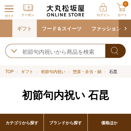
0
クーポン
ログイン
カート
ガイド
ギフト
フード＆スイーツ
ファッション
TOP
ギフト
初節句内祝い
惣菜・弁当・鍋
石昆
初節句内祝い
石昆
カテゴリから探す
ブランドから探す
価格ほか