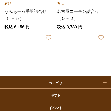
石昆
石昆
ファッション
出産内祝い
父の日
うみぁーっ手羽詰合せ
名古屋コーチン詰合せ
ホーム＆インテリア
結婚内祝い
（T－５）
（Ｏ－２）
お中元
税込
6,156
円
税込
3,780
円
ベビー＆キッズ
お香典返し
敬老の日
快気祝い
お歳暮
入学内祝い
おせち料理
クリスマスケーキ
カテゴリ
福袋
ギフト
イベント