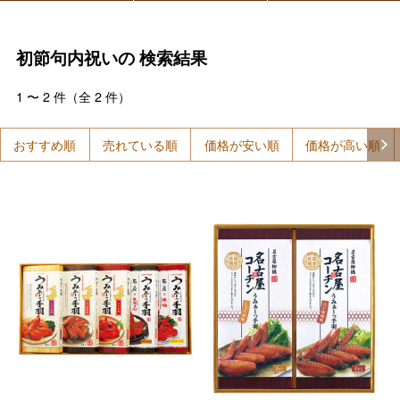
初節句内祝いの
検索結果
1
〜
2
件（全
2
件）
おすすめ順
売れている順
価格が安い順
価格が高い順
バレンタインチョコレート
フード＆スイーツ
ホワイトデー
大丸・松坂屋のギフト
ビューティー
母の日