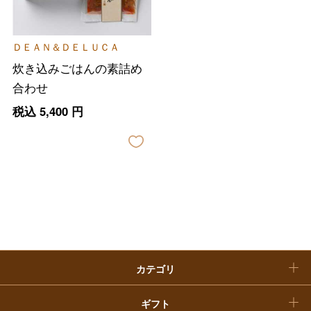
大丸・松坂屋のギフト
ビューティー
母の日
ＤＥＡＮ＆ＤＥＬＵＣＡ
ファッション
出産内祝い
父の日
炊き込みごはんの素詰め
ホーム＆インテリア
結婚内祝い
合わせ
お中元
税込
5,400
円
ベビー＆キッズ
お香典返し
敬老の日
快気祝い
お歳暮
入学内祝い
おせち料理
クリスマスケーキ
カテゴリ
福袋
ギフト