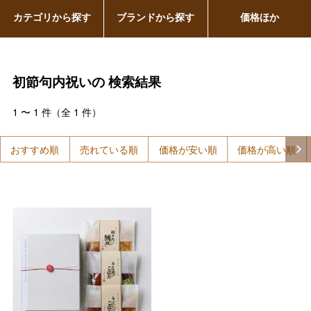
カテゴリから探す
ブランドから探す
価格ほか
初節句内祝いの
検索結果
1
〜
1
件（全
1
件）
おすすめ順
売れている順
価格が安い順
価格が高い順
バレンタインチョコレート
フード＆スイーツ
ホワイトデー