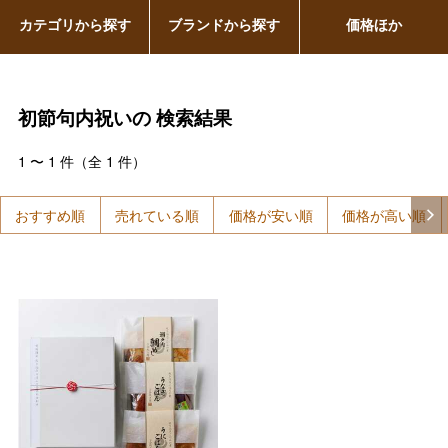
カテゴリから探す
ブランドから探す
価格ほか
初節句内祝いの
検索結果
1
〜
1
件（全
1
件）
おすすめ順
売れている順
価格が安い順
価格が高い順
バレンタインチョコレート
フード＆スイーツ
ホワイトデー