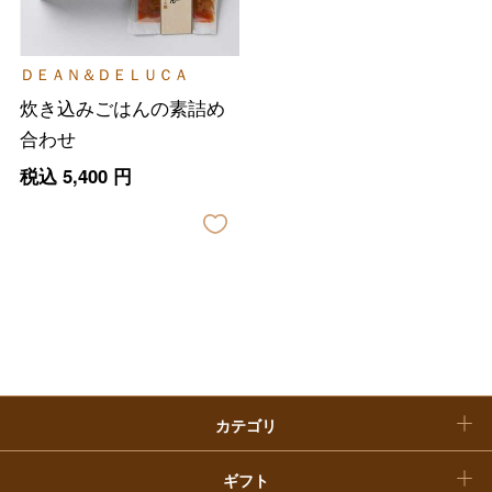
大丸・松坂屋のギフト
ビューティー
母の日
ＤＥＡＮ＆ＤＥＬＵＣＡ
ファッション
出産内祝い
父の日
炊き込みごはんの素詰め
ホーム＆インテリア
結婚内祝い
合わせ
お中元
税込
5,400
円
ベビー＆キッズ
お香典返し
敬老の日
快気祝い
お歳暮
入学内祝い
おせち料理
クリスマスケーキ
カテゴリ
福袋
ギフト