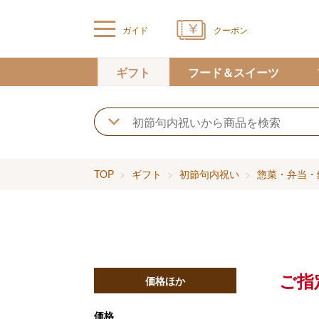
ガイド
クーポン
ギフト
フード＆スイーツ
TOP
ギフト
初節句内祝い
惣菜・弁当・
ご指
価格ほか
価格