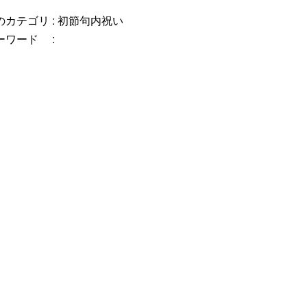
カテゴリ :
初節句内祝い
ーワード :