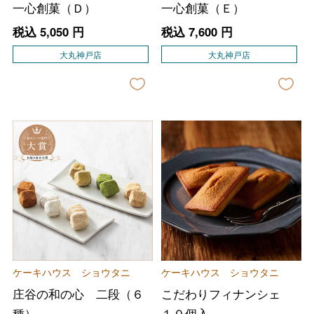
一心創菓（Ｄ）
一心創菓（Ｅ）
税込
5,050
円
税込
7,600
円
大丸神戸店
大丸神戸店
ケーキハウス ショウタニ
ケーキハウス ショウタニ
庄谷の和の心 二段（６
こだわりフィナンシェ
種）
１０個入