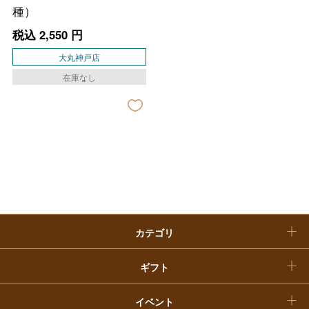
種）
ファッション
出産内祝い
父の日
税込
2,550
円
ホーム＆インテリア
結婚内祝い
大丸神戸店
お中元
在庫なし
ベビー＆キッズ
お香典返し
敬老の日
快気祝い
お歳暮
入学内祝い
おせち料理
クリスマスケーキ
カテゴリ
福袋
ギフト
イベント