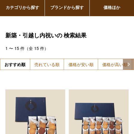
カテゴリから探す
ブランドから探す
価格ほか
新築・引越し内祝いの
検索結果
1
〜
15
件（全
15
件）
おすすめ順
売れている順
価格が安い順
価格が高い順