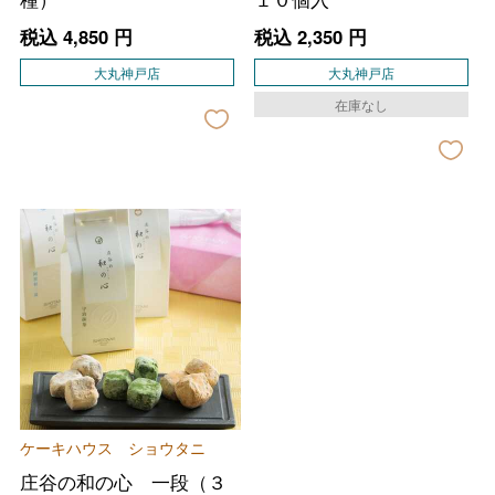
税込
4,850
円
税込
2,350
円
大丸神戸店
大丸神戸店
在庫なし
バレンタインチョコレート
フード＆スイーツ
ホワイトデー
ケーキハウス ショウタニ
大丸・松坂屋のギフト
ビューティー
庄谷の和の心 一段（３
母の日