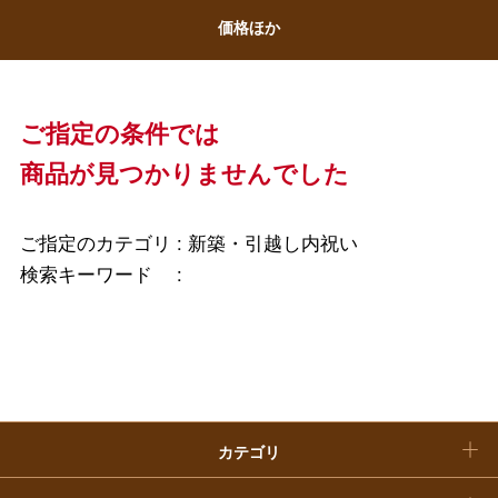
ホワイトデー
価格ほか
大丸・松坂屋のギフト
ビューティー
母の日
ファッション
出産内祝い
父の日
ご指定の条件では
ホーム＆インテリア
結婚内祝い
商品が見つかりませんでした
お中元
ベビー＆キッズ
お香典返し
敬老の日
ご指定のカテゴリ :
新築・引越し内祝い
快気祝い
検索キーワード :
お歳暮
入学内祝い
おせち料理
クリスマスケーキ
カテゴリ
福袋