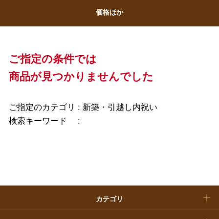
ホワイトデー
価格ほか
大丸・松坂屋のギフト
ビューティー
母の日
ファッション
出産内祝い
父の日
ご指定の条件では
ホーム＆インテリア
結婚内祝い
商品が見つかりませんでした
お中元
ベビー＆キッズ
お香典返し
敬老の日
ご指定のカテゴリ :
新築・引越し内祝い
快気祝い
検索キーワード :
お歳暮
入学内祝い
おせち料理
クリスマスケーキ
カテゴリ
福袋