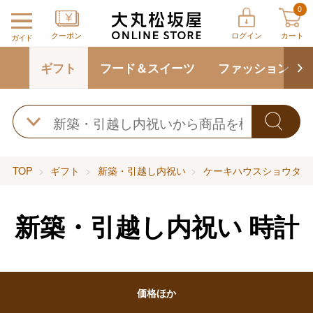
0
クーポン
ログイン
カート
ガイド
ギフト
フード＆スイーツ
ファッション
TOP
ギフト
新築・引越し内祝い
ケーキハウスショウタニ
新築・引越し内祝い
時計
バレンタインチョコレート
フード＆スイーツ
ホワイトデー
価格ほか
大丸・松坂屋のギフト
ビューティー