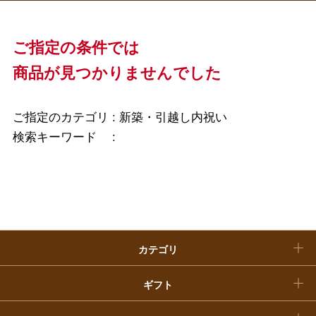
母の日
ファッション
出産内祝い
父の日
ご指定の条件では
ホーム＆インテリア
結婚内祝い
商品が見つかりませんでした
お中元
ベビー＆キッズ
お香典返し
敬老の日
ご指定のカテゴリ :
新築・引越し内祝い
快気祝い
検索キーワード :
お歳暮
入学内祝い
おせち料理
クリスマスケーキ
カテゴリ
福袋
ギフト