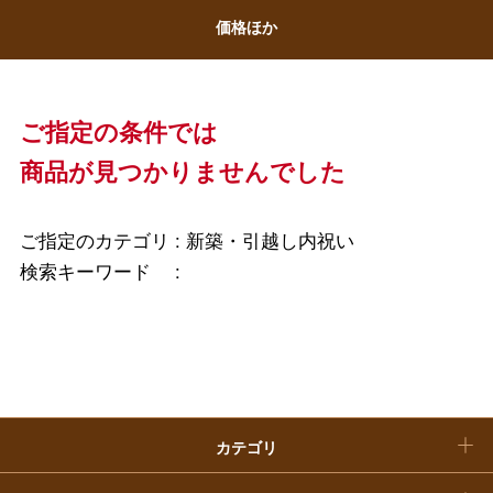
ホワイトデー
価格ほか
大丸・松坂屋のギフト
ビューティー
母の日
ファッション
出産内祝い
父の日
ご指定の条件では
ホーム＆インテリア
結婚内祝い
商品が見つかりませんでした
お中元
ベビー＆キッズ
お香典返し
敬老の日
ご指定のカテゴリ :
新築・引越し内祝い
快気祝い
検索キーワード :
お歳暮
入学内祝い
おせち料理
クリスマスケーキ
カテゴリ
福袋