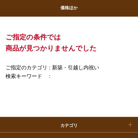
ホワイトデー
価格ほか
大丸・松坂屋のギフト
ビューティー
母の日
ファッション
出産内祝い
父の日
ご指定の条件では
ホーム＆インテリア
結婚内祝い
商品が見つかりませんでした
お中元
ベビー＆キッズ
お香典返し
敬老の日
ご指定のカテゴリ :
新築・引越し内祝い
快気祝い
検索キーワード :
お歳暮
入学内祝い
おせち料理
クリスマスケーキ
カテゴリ
福袋