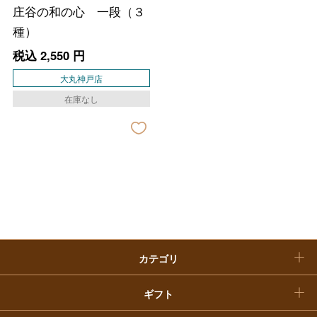
大丸・松坂屋のギフト
ビューティー
庄谷の和の心 一段（３
母の日
種）
ファッション
出産内祝い
父の日
税込
2,550
円
ホーム＆インテリア
結婚内祝い
大丸神戸店
お中元
在庫なし
ベビー＆キッズ
お香典返し
敬老の日
快気祝い
お歳暮
入学内祝い
おせち料理
クリスマスケーキ
カテゴリ
福袋
ギフト