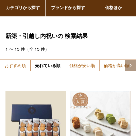
カテゴリから探す
ブランドから探す
価格ほか
新築・引越し内祝いの
検索結果
1
〜
15
件（全
15
件）
おすすめ順
売れている順
価格が安い順
価格が高い順