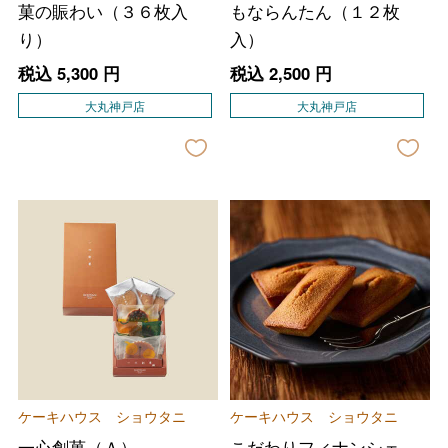
菓の賑わい（３６枚入
もならんたん（１２枚
り）
入）
税込
5,300
円
税込
2,500
円
大丸神戸店
大丸神戸店
ケーキハウス ショウタニ
ケーキハウス ショウタニ
一心創菓（Ａ）
こだわりフィナンシェ