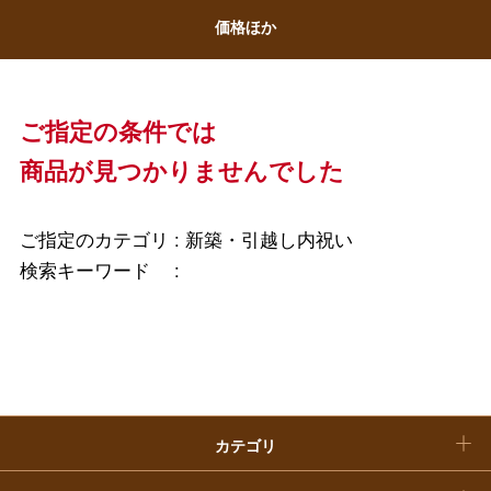
ホワイトデー
価格ほか
大丸・松坂屋のギフト
ビューティー
母の日
ファッション
出産内祝い
父の日
ご指定の条件では
ホーム＆インテリア
結婚内祝い
商品が見つかりませんでした
お中元
ベビー＆キッズ
お香典返し
敬老の日
ご指定のカテゴリ :
新築・引越し内祝い
快気祝い
検索キーワード :
お歳暮
入学内祝い
おせち料理
クリスマスケーキ
カテゴリ
福袋