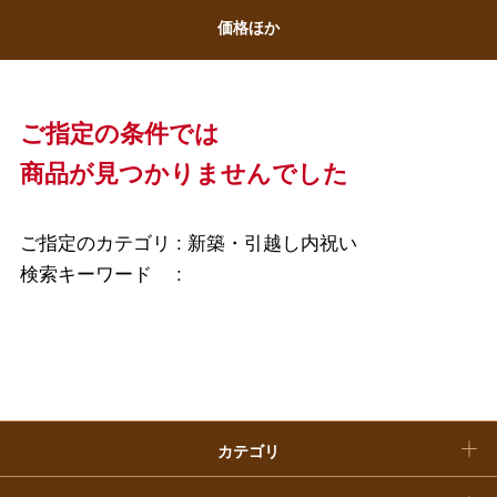
ホワイトデー
価格ほか
大丸・松坂屋のギフト
ビューティー
母の日
ファッション
出産内祝い
父の日
ご指定の条件では
ホーム＆インテリア
結婚内祝い
商品が見つかりませんでした
お中元
ベビー＆キッズ
お香典返し
敬老の日
ご指定のカテゴリ :
新築・引越し内祝い
快気祝い
検索キーワード :
お歳暮
入学内祝い
おせち料理
クリスマスケーキ
カテゴリ
福袋