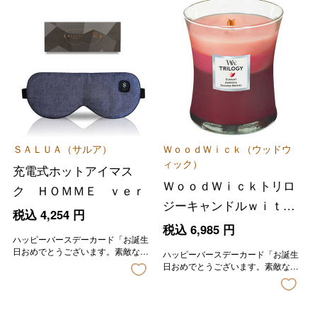
ＳＡＬＵＡ（サルア）
ＷｏｏｄＷｉｃｋ（ウッドウ
ィック）
充電式ホットアイマス
ＷｏｏｄＷｉｃｋトリロ
ク ＨＯＭＭＥ ｖｅｒ
ジーキャンドルｗｉｔｈ
税込
4,254
円
シェードＭセット
税込
6,985
円
ハッピーバースデーカード「お誕生
日おめでとうございます。素敵な一
ハッピーバースデーカード「お誕生
年になりますように。」の印字が入
日おめでとうございます。素敵な一
ります。
年になりますように。」の印字が入
ります。