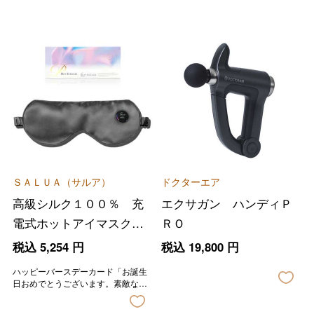
ＳＡＬＵＡ（サルア）
ドクターエア
高級シルク１００％ 充
エクサガン ハンディＰ
電式ホットアイマスク
ＲＯ
プレミアム
税込
5,254
円
税込
19,800
円
ハッピーバースデーカード「お誕生
日おめでとうございます。素敵な一
年になりますように。」の印字が入
ります。