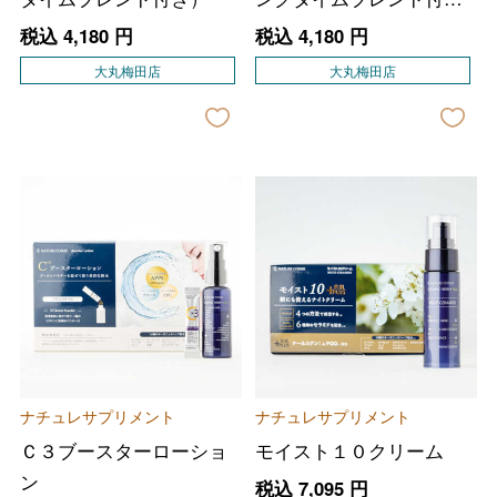
き）
税込
4,180
円
税込
4,180
円
大丸梅田店
大丸梅田店
ナチュレサプリメント
ナチュレサプリメント
Ｃ３ブースターローショ
モイスト１０クリーム
ン
税込
7,095
円