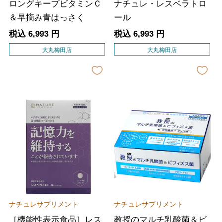
ロングキープビタミンＣ
ナチュレ・レスベラトロ
＆早摘み青はっさく
ール
税込
6,993
円
税込
6,993
円
大丸梅田店
大丸梅田店
ナチュレサプリメント
ナチュレサプリメント
［機能性表示食品］レス
教授のマルチ乳酸菌＆ビ