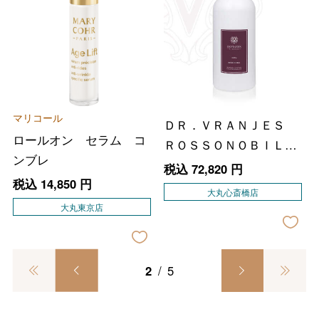
バレンタインチョコレート
マリコール
ＤＲ．ＶＲＡＮＪＥＳ
フード＆スイーツ
ロールオン セラム コ
ＲＯＳＳＯＮＯＢＩＬＥ
ホワイトデー
ンブレ
＜ロッソノービレ＞ディ
税込
72,820
円
大丸・松坂屋のギフト
ビューティー
税込
14,850
円
フューザー リフィル
母の日
大丸心斎橋店
２．５Ｌ
大丸東京店
ファッション
出産内祝い
父の日
ホーム＆インテリア
結婚内祝い
お中元
2
/
5
ベビー＆キッズ
お香典返し
敬老の日
快気祝い