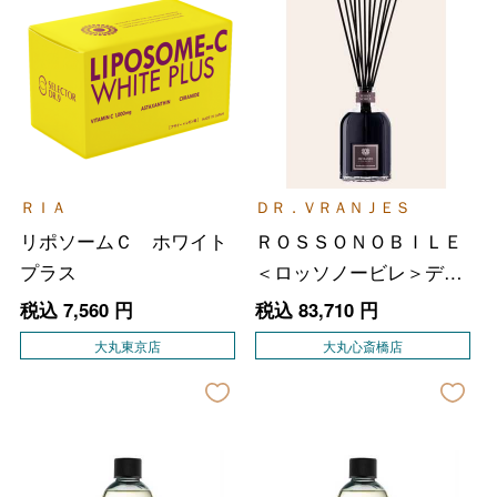
ＲＩＡ
ＤＲ．ＶＲＡＮＪＥＳ
リポソームＣ ホワイト
ＲＯＳＳＯＮＯＢＩＬＥ
プラス
＜ロッソノービレ＞ディ
フューザー
税込
7,560
円
税込
83,710
円
大丸東京店
大丸心斎橋店