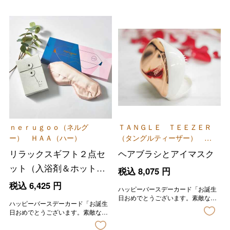
ｎｅｒｕｇｏｏ（ネルグ
ＴＡＮＧＬＥ ＴＥＥＺＥＲ
ー） ＨＡＡ（ハー）
（タングルティーザー） ｎ
ｅｒｕｇｏｏ（ネルグー）
リラックスギフト２点セ
ヘアブラシとアイマスク
ット（入浴剤＆ホットア
税込
8,075
円
イマスク）
税込
6,425
円
ハッピーバースデーカード「お誕生
日おめでとうございます。素敵な一
ハッピーバースデーカード「お誕生
年になりますように。」の印字が入
日おめでとうございます。素敵な一
ります。
年になりますように。」の印字が入
ります。