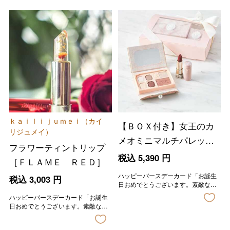
ｋａｉｌｉｊｕｍｅｉ（カイ
【ＢＯＸ付き】女王のカ
リジュメイ）
メオミニマルチパレット
フラワーティントリップ
＋彫刻リップセット
税込
5,390
円
［ＦＬＡＭＥ ＲＥＤ］
ハッピーバースデーカード「お誕生
税込
3,003
円
日おめでとうございます。素敵な一
年になりますように。」の印字が入
ハッピーバースデーカード「お誕生
ります。
日おめでとうございます。素敵な一
年になりますように。」の印字が入
ります。