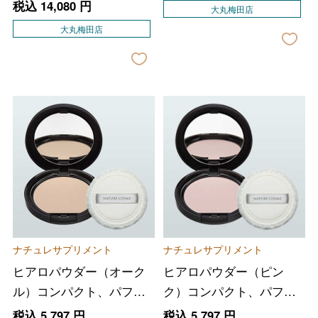
税込
14,080
円
大丸梅田店
大丸梅田店
ナチュレサプリメント
ナチュレサプリメント
ヒアロパウダー（オーク
ヒアロパウダー（ピン
ル）コンパクト、パフ付
ク）コンパクト、パフ付
き
き
税込
5,797
円
税込
5,797
円