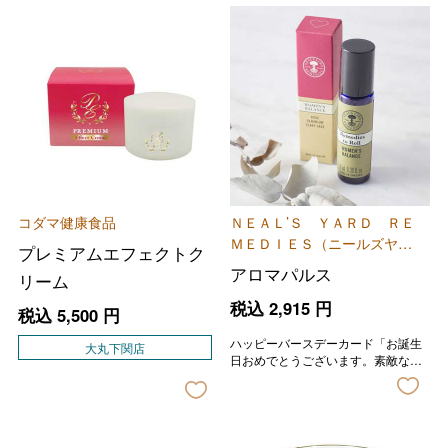
コダマ健康食品
ＮＥＡＬ’Ｓ ＹＡＲＤ ＲＥ
ＭＥＤＩＥＳ（ニールズヤー
プレミアムエフェクトク
ド レメディーズ）
アロマパルス
リーム
税込
2,915
円
税込
5,500
円
ハッピーバースデーカード「お誕生
大丸下関店
日おめでとうございます。素敵な一
年になりますように。」の印字が入
ります。