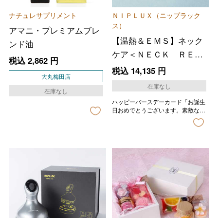
ナチュレサプリメント
ＮＩＰＬＵＸ（ニップラック
ス）
アマニ・プレミアムブレ
【温熱＆ＥＭＳ】ネック
ンド油
ケア＜ＮＥＣＫ ＲＥＬ
税込
2,862
円
ＡＸ １Ｓ＞
税込
14,135
円
大丸梅田店
在庫なし
在庫なし
ハッピーバースデーカード「お誕生
日おめでとうございます。素敵な一
年になりますように。」の印字が入
ります。