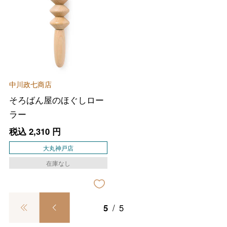
中川政七商店
バレンタインチョコレート
そろばん屋のほぐしロー
フード＆スイーツ
ラー
ホワイトデー
税込
2,310
円
大丸・松坂屋のギフト
ビューティー
母の日
大丸神戸店
ファッション
出産内祝い
在庫なし
父の日
ホーム＆インテリア
結婚内祝い
お中元
5
/
5
ベビー＆キッズ
お香典返し
敬老の日