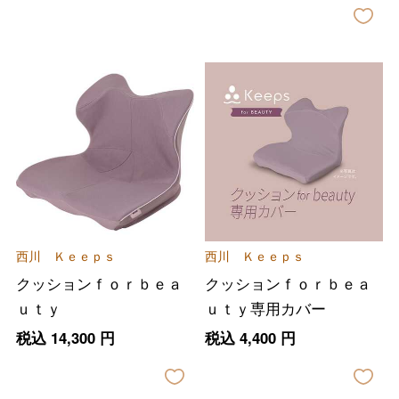
西川 Ｋｅｅｐｓ
西川 Ｋｅｅｐｓ
クッションｆｏｒｂｅａ
クッションｆｏｒｂｅａ
ｕｔｙ
ｕｔｙ専用カバー
税込
14,300
円
税込
4,400
円