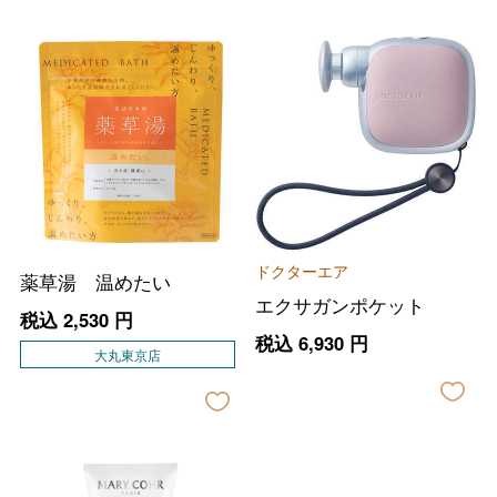
ドクターエア
薬草湯 温めたい
エクサガンポケット
税込
2,530
円
税込
6,930
円
大丸東京店