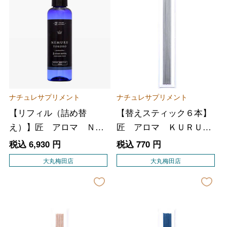
ナチュレサプリメント
ナチュレサプリメント
【リフィル（詰め替
【替えスティック６本】
え）】匠 アロマ ＮＥ
匠 アロマ ＫＵＲＵＴ
ＭＵＲＵＴＯＫＯＲＯ
ＯＫＯＲＯ（玄関用）
税込
6,930
円
税込
770
円
（寝室用）
大丸梅田店
大丸梅田店