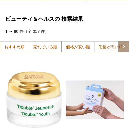
ビューティ＆ヘルスの
検索結果
1
〜
60
件（全
257
件）
おすすめ順
売れている順
価格が安い順
価格が高い順