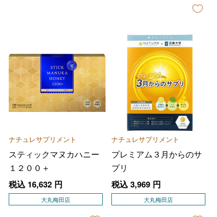
ナチュレサプリメント
ナチュレサプリメント
スティックマヌカハニー
プレミアム３月からのサ
１２００＋
プリ
税込
16,632
円
税込
3,969
円
大丸梅田店
大丸梅田店