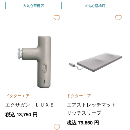
５００ｍｌ
大丸心斎橋店
大丸心斎橋店
ドクターエア
ドクターエア
エクサガン ＬＵＸＥ
エアストレッチマット
リッチスリープ
税込
13,750
円
税込
79,860
円