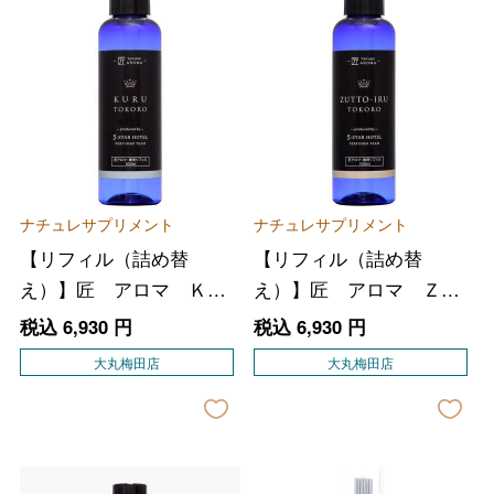
ナチュレサプリメント
ナチュレサプリメント
【リフィル（詰め替
【リフィル（詰め替
え）】匠 アロマ ＫＵ
え）】匠 アロマ ＺＵ
ＲＵＴＯＫＯＲＯ（玄関
ＴＴＯ－ＩＲＵＴＯＫＯ
税込
6,930
円
税込
6,930
円
用）
ＲＯ（リビング用）
大丸梅田店
大丸梅田店