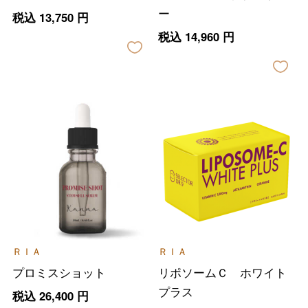
ー
税込
13,750
円
税込
14,960
円
ＲＩＡ
ＲＩＡ
プロミスショット
リポソームＣ ホワイト
プラス
税込
26,400
円