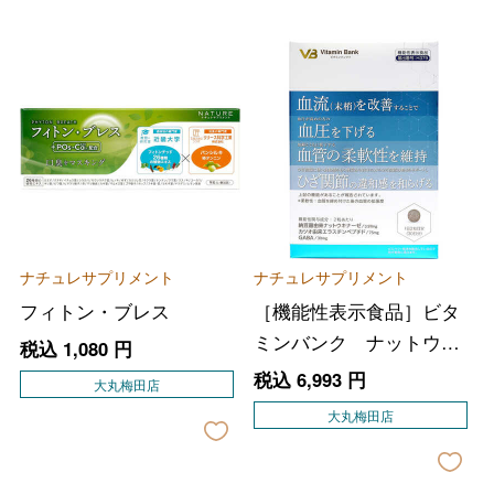
ナチュレサプリメント
ナチュレサプリメント
フィトン・ブレス
［機能性表示食品］ビタ
ミンバンク ナットウキ
税込
1,080
円
ナーゼ＆カツオ由来エラ
税込
6,993
円
大丸梅田店
スチン
大丸梅田店