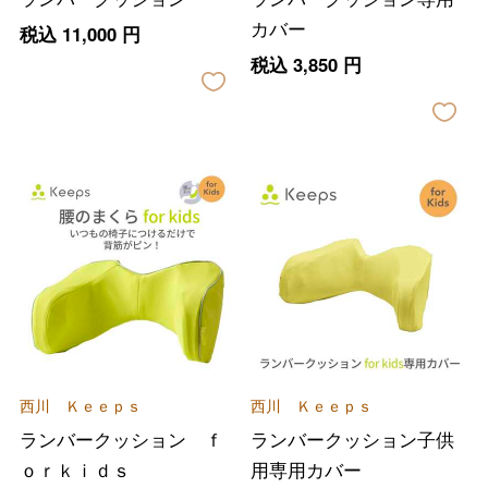
カバー
税込
11,000
円
税込
3,850
円
西川 Ｋｅｅｐｓ
西川 Ｋｅｅｐｓ
ランバークッション ｆ
ランバークッション子供
ｏｒｋｉｄｓ
用専用カバー