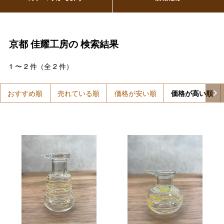
京都 佳耀工房の
検索結果
1
〜
2
件（全
2
件）
おすすめ順
売れている順
価格が安い順
価格が高い順
バレンタインチョコレート
フード＆スイーツ
ホワイトデー