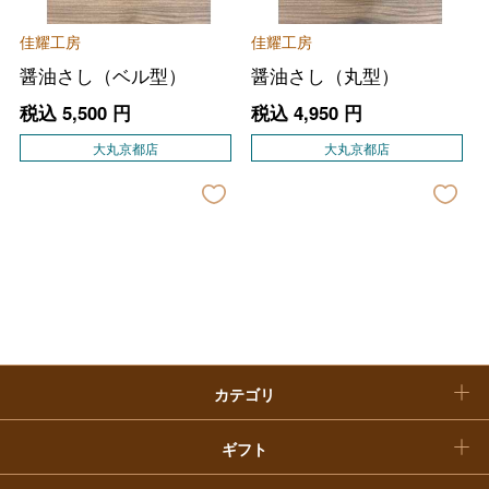
大丸・松坂屋のギフト
ビューティー
母の日
佳耀工房
佳耀工房
ファッション
出産内祝い
父の日
醤油さし（ベル型）
醤油さし（丸型）
ホーム＆インテリア
結婚内祝い
税込
5,500
円
税込
4,950
円
お中元
大丸京都店
大丸京都店
ベビー＆キッズ
お香典返し
敬老の日
快気祝い
お歳暮
入学内祝い
おせち料理
クリスマスケーキ
カテゴリ
福袋
ギフト