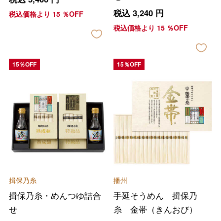
税込
3,240
円
税込価格より
15
％OFF
税込価格より
15
％OFF
15％OFF
15％OFF
揖保乃糸
播州
揖保乃糸・めんつゆ詰合
手延そうめん 揖保乃
せ
糸 金帯（きんおび）