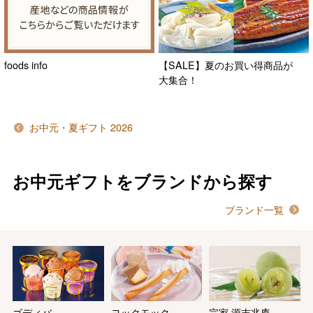
foods info
【SALE】夏のお買い得商品が
大集合！
お中元・夏ギフト 2026
お中元ギフトをブランドから探す
ブランド一覧
バレンタインチョコレート
フード＆スイーツ
ゴディバ
ヨックモック
宗家 源吉兆庵