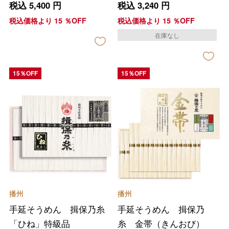
税込
5,400
円
税込
3,240
円
税込価格より
15
％OFF
税込価格より
15
％OFF
在庫なし
15％OFF
15％OFF
播州
播州
手延そうめん 揖保乃糸
手延そうめん 揖保乃
「ひね」特級品
糸 金帯（きんおび）