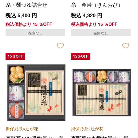
糸・麺つゆ詰合せ
糸 金帯（きんおび）
税込
5,400
円
税込
4,320
円
税込価格より
15
％OFF
税込価格より
15
％OFF
在庫なし
在庫なし
15％OFF
15％OFF
揖保乃糸×辻が花
揖保乃糸×辻が花
京野菜のお吸物最中・揖
京野菜のお吸物最中・揖