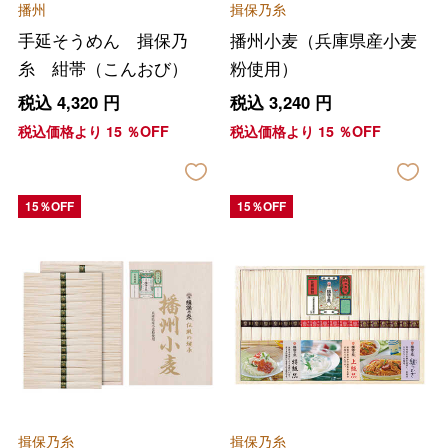
播州
揖保乃糸
手延そうめん 揖保乃
播州小麦（兵庫県産小麦
糸 紺帯（こんおび）
粉使用）
税込
4,320
円
税込
3,240
円
税込価格より
15
％OFF
税込価格より
15
％OFF
15％OFF
15％OFF
揖保乃糸
揖保乃糸