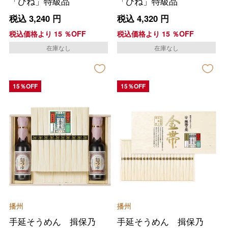
「ひね」特級品
「ひね」特級品
税込
3,240
円
税込
4,320
円
税込価格より
15
％OFF
税込価格より
15
％OFF
在庫なし
在庫なし
15％OFF
15％OFF
播州
播州
手延そうめん 揖保乃
手延そうめん 揖保乃