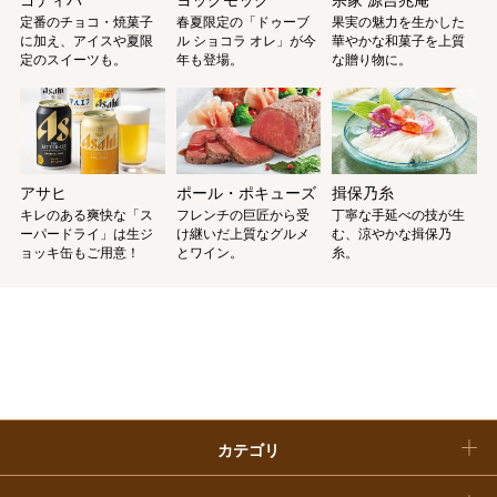
ホワイトデー
定番のチョコ・焼菓子
春夏限定の「ドゥーブ
果実の魅力を生かした
に加え、アイスや夏限
ル ショコラ オレ」が今
華やかな和菓子を上質
大丸・松坂屋のギフト
ビューティー
定のスイーツも。
年も登場。
な贈り物に。
母の日
ファッション
出産内祝い
父の日
ホーム＆インテリア
結婚内祝い
お中元
アサヒ
ポール・ポキューズ
揖保乃糸
ベビー＆キッズ
お香典返し
キレのある爽快な「ス
フレンチの巨匠から受
丁寧な手延べの技が生
敬老の日
ーパードライ」は生ジ
け継いだ上質なグルメ
む、涼やかな揖保乃
ョッキ缶もご用意！
とワイン。
糸。
快気祝い
お歳暮
入学内祝い
おせち料理
クリスマスケーキ
カテゴリ
福袋