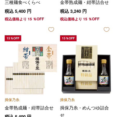
三種麺食べくらべ
金帯熟成麺・紺帯詰合せ
税込
5,400
円
税込
3,240
円
税込価格より
15
％OFF
税込価格より
15
％OFF
15％OFF
15％OFF
揖保乃糸
揖保乃糸
金帯熟成麺・紺帯詰合せ
揖保乃糸・めんつゆ詰合
せ
税込
5,400
円