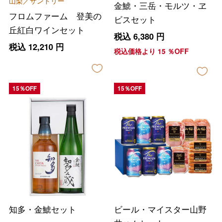
山梨／サントリー
金鯱・三岳・モルツ・ヱ
フロムファーム 登美の
ビスセット
丘紅白ワインセット
税込
6,380
円
税込
12,210
円
税込価格より
15
％OFF
15％OFF
15％OFF
知多・金鯱セット
ビール・マイスター山野