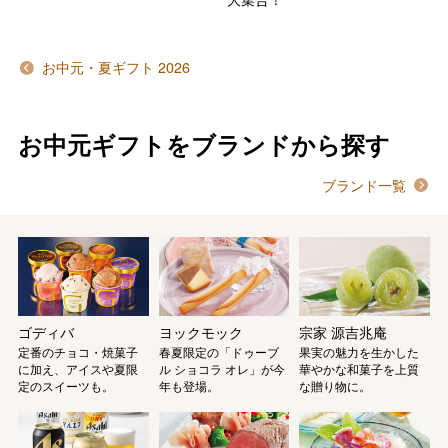
お中元・夏ギフト 2026
お中元ギフトをブランドから探す
ブランド一覧
バレンタインチョコレート
フード＆スイーツ
ゴディバ
ヨックモック
宗家 源吉兆庵
ホワイトデー
定番のチョコ・焼菓子
春夏限定の「ドゥーブ
果実の魅力を生かした
に加え、アイスや夏限
ル ショコラ オレ」が今
華やかな和菓子を上質
大丸・松坂屋のギフト
ビューティー
定のスイーツも。
年も登場。
な贈り物に。
母の日
ファッション
出産内祝い
父の日