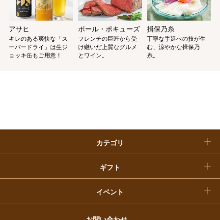
ホーム＆インテリア
結婚内祝い
お中元
アサヒ
ポール・ポキューズ
揖保乃糸
ベビー＆キッズ
お香典返し
キレのある爽快な「ス
フレンチの巨匠から受
丁寧な手延べの技が生
敬老の日
ーパードライ」は生ジ
け継いだ上質なグルメ
む、涼やかな揖保乃
ョッキ缶もご用意！
とワイン。
糸。
快気祝い
お歳暮
入学内祝い
おせち料理
クリスマスケーキ
カテゴリ
福袋
ギフト
イベント
お問い合わせ