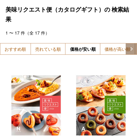
美味リクエスト便（カタログギフト）の
検索結
果
1
〜
17
件（全
17
件）
おすすめ順
売れている順
価格が安い順
価格が高い順