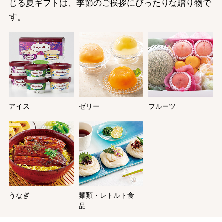
じる夏ギフトは、季節のご挨拶にぴったりな贈り物で
す。
バレンタインチョコレート
フード＆スイーツ
ホワイトデー
アイス
ゼリー
フルーツ
大丸・松坂屋のギフト
ビューティー
母の日
ファッション
出産内祝い
父の日
ホーム＆インテリア
結婚内祝い
お中元
ベビー＆キッズ
お香典返し
敬老の日
うなぎ
麺類・レトルト食
品
快気祝い
お歳暮